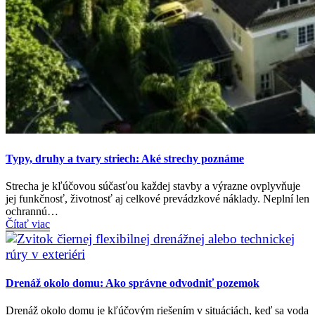
Typy, druhy a tvary striech: Aké strechy poznáme
Strecha je kľúčovou súčasťou každej stavby a výrazne ovplyvňuje
jej funkčnosť, životnosť aj celkové prevádzkové náklady. Neplní len
ochrannú…
Čítať viac
Drenáž okolo domu: Ako správne odvodniť pozemok
Drenáž okolo domu je kľúčovým riešením v situáciách, keď sa voda