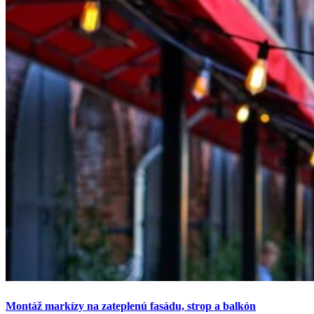
Montáž markízy na zateplenú fasádu, strop a balkón