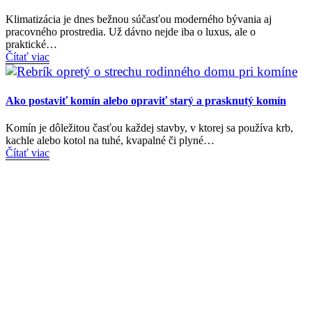
Klimatizácia je dnes bežnou súčasťou moderného bývania aj
pracovného prostredia. Už dávno nejde iba o luxus, ale o
praktické…
Čítať viac
Ako postaviť komín alebo opraviť starý a prasknutý komín
Komín je dôležitou časťou každej stavby, v ktorej sa používa krb,
kachle alebo kotol na tuhé, kvapalné či plyné…
Čítať viac