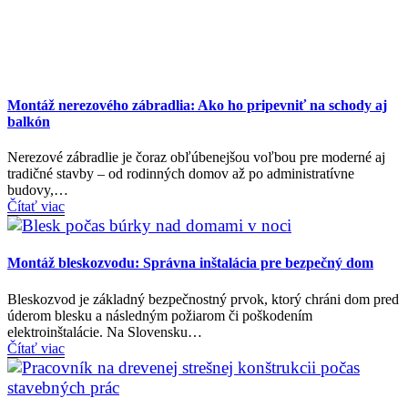
Montáž nerezového zábradlia: Ako ho pripevniť na schody aj
balkón
Nerezové zábradlie je čoraz obľúbenejšou voľbou pre moderné aj
tradičné stavby – od rodinných domov až po administratívne
budovy,…
Čítať viac
Montáž bleskozvodu: Správna inštalácia pre bezpečný dom
Bleskozvod je základný bezpečnostný prvok, ktorý chráni dom pred
úderom blesku a následným požiarom či poškodením
elektroinštalácie. Na Slovensku…
Čítať viac