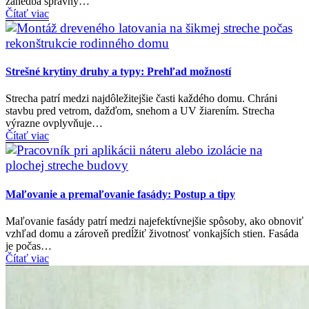
zanedbá správny…
Čítať viac
Strešné krytiny druhy a typy: Prehľad možností
Strecha patrí medzi najdôležitejšie časti každého domu. Chráni
stavbu pred vetrom, dažďom, snehom a UV žiarením. Strecha
výrazne ovplyvňuje…
Čítať viac
Maľovanie a premaľovanie fasády: Postup a tipy
Maľovanie fasády patrí medzi najefektívnejšie spôsoby, ako obnoviť
vzhľad domu a zároveň predĺžiť životnosť vonkajších stien. Fasáda
je počas…
Čítať viac