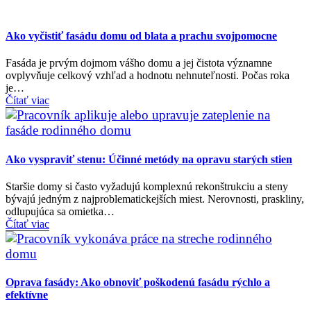
Ako vyčistiť fasádu domu od blata a prachu svojpomocne
Fasáda je prvým dojmom vášho domu a jej čistota významne
ovplyvňuje celkový vzhľad a hodnotu nehnuteľnosti. Počas roka
je…
Čítať viac
Ako vyspraviť stenu: Účinné metódy na opravu starých stien
Staršie domy si často vyžadujú komplexnú rekonštrukciu a steny
bývajú jedným z najproblematickejších miest. Nerovnosti, praskliny,
odlupujúca sa omietka…
Čítať viac
Oprava fasády: Ako obnoviť poškodenú fasádu rýchlo a
efektívne