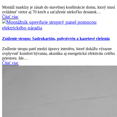
Montáž markízy je zásah do stavebnej konštrukcie domu, ktorý musí
zvládnuť vietor aj 70 km/h a zaťaženie niekoľko desiatok…
Čítať viac
Zníženie stropu: Sadrokartón, polystyrén a kazetové riešenia
Zníženie stropu patrí medzi úpravy interiéru, ktoré dokážu výrazne
ovplyvniť komfort bývania, akustiku aj energetickú efektivitu celého
priestoru. Ide…
Čítať viac