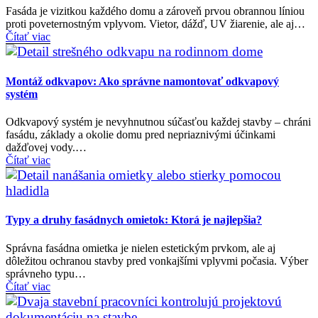
Fasáda je vizitkou každého domu a zároveň prvou obrannou líniou
proti poveternostným vplyvom. Vietor, dážď, UV žiarenie, ale aj…
Čítať viac
Montáž odkvapov: Ako správne namontovať odkvapový
systém
Odkvapový systém je nevyhnutnou súčasťou každej stavby – chráni
fasádu, základy a okolie domu pred nepriaznivými účinkami
dažďovej vody.…
Čítať viac
Typy a druhy fasádnych omietok: Ktorá je najlepšia?
Správna fasádna omietka je nielen estetickým prvkom, ale aj
dôležitou ochranou stavby pred vonkajšími vplyvmi počasia. Výber
správneho typu…
Čítať viac