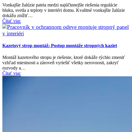
Vonkajšie žalúzie patria medzi najúčinnejšie riešenia regulácie
hluku, svetla a teploty v interiéri domu. Kvalitné vonkajšie žalúzie
dokážu znížiť…
Čítať viac
Kazetový strop montáž: Postup montáže stropných kaziet
Montáž kazetového stropu je riešenie, ktoré dokáže rýchlo zmeniť
vzhľad miestnosti a zároveň vyriešiť všetky nerovnosti, zakryť
rozvody a…
Čítať viac