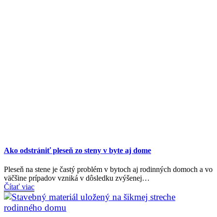
Ako odstrániť pleseň zo steny v byte aj dome
Pleseň na stene je častý problém v bytoch aj rodinných domoch a vo
väčšine prípadov vzniká v dôsledku zvýšenej…
Čítať viac