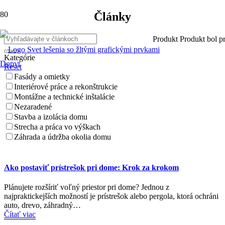
Články
Produkt
Produkt
bol pr
Kategórie
Dopyt
Reset
Fasády a omietky
Interiérové práce a rekonštrukcie
Montážne a technické inštalácie
Nezaradené
Stavba a izolácia domu
Strecha a práca vo výškach
Záhrada a údržba okolia domu
Ako postaviť prístrešok pri dome: Krok za krokom
Plánujete rozšíriť voľný priestor pri dome? Jednou z
najpraktickejších možností je prístrešok alebo pergola, ktorá ochráni
auto, drevo, záhradný…
Čítať viac