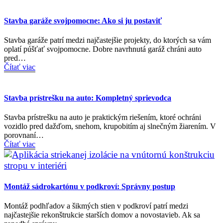
Stavba garáže svojpomocne: Ako si ju postaviť
Stavba garáže patrí medzi najčastejšie projekty, do ktorých sa vám
oplatí púšťať svojpomocne. Dobre navrhnutá garáž chráni auto
pred…
Čítať viac
Stavba prístrešku na auto: Kompletný sprievodca
Stavba prístrešku na auto je praktickým riešením, ktoré ochráni
vozidlo pred dažďom, snehom, krupobitím aj slnečným žiarením. V
porovnaní…
Čítať viac
Montáž sádrokartónu v podkroví: Správny postup
Montáž podhľadov a šikmých stien v podkroví patrí medzi
najčastejšie rekonštrukcie starších domov a novostavieb. Ak sa