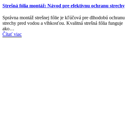
Strešná fólia montáž: Návod pre efektívnu ochranu strechy
Správna montáž strešnej fólie je kľúčová pre dlhodobú ochranu
strechy pred vodou a vlhkosťou. Kvalitná strešná fólia funguje
ako…
Čítať viac