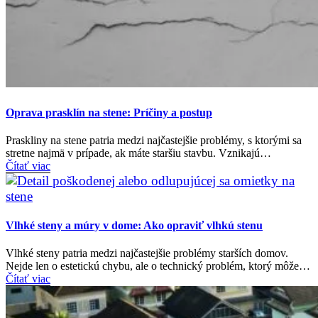
Oprava prasklín na stene: Príčiny a postup
Praskliny na stene patria medzi najčastejšie problémy, s ktorými sa
stretne najmä v prípade, ak máte staršiu stavbu. Vznikajú…
Čítať viac
Vlhké steny a múry v dome: Ako opraviť vlhkú stenu
Vlhké steny patria medzi najčastejšie problémy starších domov.
Nejde len o estetickú chybu, ale o technický problém, ktorý môže…
Čítať viac