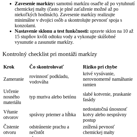
Zavesenie markízy:
samotnú markízu osaďte až po vytuhnutí
chemickej malty (často je plné zaťaženie možné až po
niekoľkých hodinách). Zavesenie markízy realizujte
minimálne v dvojici osôb a skontrolujte pevnosť spoja s
konzolami.
Nastavenie sklonu a test funkčnosti:
upravte sklon na 10 až
15 stupňov kvôli odtoku vody a vykonajte skúšobné
vysunutie a zasunutie markízy.
Kontrolný checklist pri montáži markízy
Krok
Čo skontrolovať
Riziko pri chybe
krivé vysúvanie,
rovinnosť podkladu,
Zameranie
nerovnomerné namáhanie
vodováha
ramien
Určenie
slabé kotvenie, praskanie
nosného
typ muriva alebo betónu
fasády
materiálu
nedostatočná únosnosť
Vŕtanie
správny priemer a hĺbka
kotvy alebo nesprávny
otvorov
postup
Čistenie
odstránenie prachu a
znížená pevnosť
otvoru
nečistôt
chemickej malty