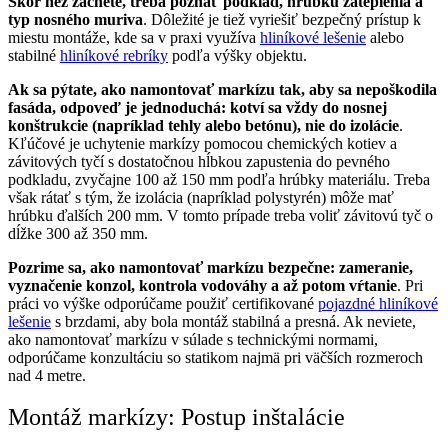
Skôr než začnete, treba poznať podklad, hrúbku zateplenia a
typ nosného muriva
. Dôležité je tiež vyriešiť bezpečný prístup k
miestu montáže, kde sa v praxi využíva
hliníkové lešenie
alebo
stabilné
hliníkové rebríky
podľa výšky objektu.
Ak sa pýtate, ako namontovať markízu tak, aby sa nepoškodila
fasáda, odpoveď je jednoduchá: kotví sa vždy do nosnej
konštrukcie (napríklad tehly alebo betónu), nie do izolácie
.
Kľúčové je uchytenie markízy pomocou chemických kotiev a
závitových tyčí s dostatočnou hĺbkou zapustenia do pevného
podkladu, zvyčajne 100 až 150 mm podľa hrúbky materiálu. Treba
však rátať s tým, že izolácia (napríklad polystyrén) môže mať
hrúbku ďalších 200 mm. V tomto prípade treba voliť závitovú tyč o
dĺžke 300 až 350 mm.
Pozrime sa, ako namontovať markízu bezpečne: zameranie,
vyznačenie konzol, kontrola vodováhy a až potom vŕtanie
. Pri
práci vo výške odporúčame použiť certifikované
pojazdné hliníkové
lešenie
s brzdami, aby bola montáž stabilná a presná. Ak neviete,
ako namontovať markízu v súlade s technickými normami,
odporúčame konzultáciu so statikom najmä pri väčších rozmeroch
nad 4 metre.
Montáž markízy: Postup inštalácie