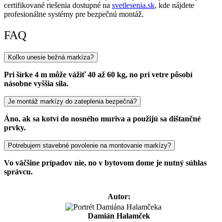
certifikované riešenia dostupné na
svetlesenia.sk
, kde nájdete
profesionálne systémy pre bezpečnú montáž.
FAQ
Koľko unesie bežná markíza?
Pri šírke 4 m môže vážiť 40 až 60 kg, no pri vetre pôsobí
násobne vyššia sila.
Je montáž markízy do zateplenia bezpečná?
Áno, ak sa kotví do nosného muriva a použijú sa dištančné
prvky.
Potrebujem stavebné povolenie na montovanie markízy?
Vo väčšine prípadov nie, no v bytovom dome je nutný súhlas
správcu.
Autor:
Damián Halamček