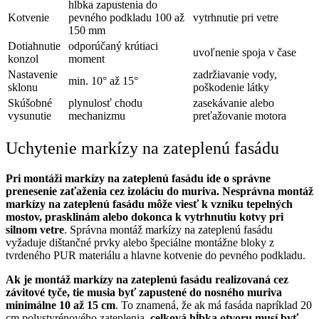
hĺbka zapustenia do
Kotvenie
pevného podkladu 100 až
vytrhnutie pri vetre
150 mm
Dotiahnutie
odporúčaný krútiaci
uvoľnenie spoja v čase
konzol
moment
Nastavenie
zadržiavanie vody,
min. 10° až 15°
sklonu
poškodenie látky
Skúšobné
plynulosť chodu
zasekávanie alebo
vysunutie
mechanizmu
preťažovanie motora
Uchytenie markízy na zateplenú fasádu
Pri montáži markízy na zateplenú fasádu ide o správne
prenesenie zaťaženia cez izoláciu do muriva. Nesprávna montáž
markízy na zateplenú fasádu môže viesť k vzniku tepelných
mostov, prasklinám alebo dokonca k vytrhnutiu kotvy pri
silnom vetre
. Správna montáž markízy na zateplenú fasádu
vyžaduje dištančné prvky alebo špeciálne montážne bloky z
tvrdeného PUR materiálu a hlavne kotvenie do pevného podkladu.
Ak je montáž markízy na zateplenú fasádu realizovaná cez
závitové tyče, tie musia byť zapustené do nosného muriva
minimálne 10 až 15 cm
. To znamená, že ak má fasáda napríklad 20
cm polystyrénového zateplenia,
celková hĺbka otvoru musí byť