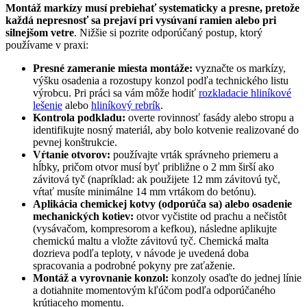
Montáž markízy musí prebiehať systematicky a presne, pretože
každá nepresnosť sa prejaví pri vysúvaní ramien alebo pri
silnejšom vetre
. Nižšie si pozrite odporúčaný postup, ktorý
používame v praxi:
Presné zameranie miesta montáže:
vyznačte os markízy,
výšku osadenia a rozostupy konzol podľa technického listu
výrobcu. Pri práci sa vám môže hodiť
rozkladacie hliníkové
lešenie
alebo
hliníkový rebrík
.
Kontrola podkladu:
overte rovinnosť fasády alebo stropu a
identifikujte nosný materiál, aby bolo kotvenie realizované do
pevnej konštrukcie.
Vŕtanie otvorov:
používajte vrták správneho priemeru a
hĺbky, pričom otvor musí byť približne o 2 mm širší ako
závitová tyč (napríklad: ak použijete 12 mm závitovú tyč,
vŕtať musíte minimálne 14 mm vrtákom do betónu).
Aplikácia chemickej kotvy (odporúča sa) alebo osadenie
mechanických kotiev:
otvor vyčistite od prachu a nečistôt
(vysávačom, kompresorom a kefkou), následne aplikujte
chemickú maltu a vložte závitovú tyč. Chemická malta
dozrieva podľa teploty, v návode je uvedená doba
spracovania a podrobné pokyny pre zaťaženie.
Montáž a vyrovnanie konzol:
konzoly osaďte do jednej línie
a dotiahnite momentovým kľúčom podľa odporúčaného
krútiaceho momentu.