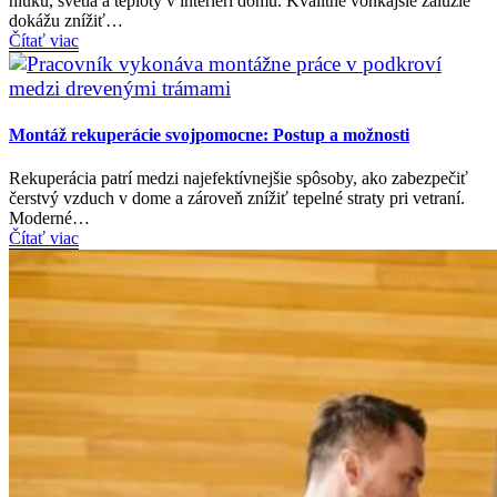
hluku, svetla a teploty v interiéri domu. Kvalitné vonkajšie žalúzie
dokážu znížiť…
Čítať viac
Montáž rekuperácie svojpomocne: Postup a možnosti
Rekuperácia patrí medzi najefektívnejšie spôsoby, ako zabezpečiť
čerstvý vzduch v dome a zároveň znížiť tepelné straty pri vetraní.
Moderné…
Čítať viac