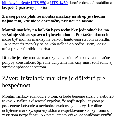
hliníkové lešenie UTS 850
a
UTS 1450
, ktoré zabezpečí stabilitu a
bezpečný pracovný priestor.
Z našej praxe platí, že montáž markízy na strop je vhodná
najmä tam, kde nie je dostatočný priestor na fasáde.
Montáž markízy na balkón býva technicky jednoduchšia, no
vyžaduje súhlas správcu bytového domu.
Pri starších domoch
môže byť montáž markízy na balkón limitovaná stavom zábradlia.
Ak je montáž markízy na balkón riešená do bočnej steny lodžie,
treba preveriť hrúbku muriva.
Dôležité je, aby montáž markízy na balkón rešpektovala dilatačné
pohyby konštrukcie. Správne uchytenie markízy musí zohľadniť aj
vibrácie spôsobené vetrom.
Záver: Inštalácia markízy je dôležitá pre
bezpečnosť
Montáž markízy rozhoduje o tom, či bude tienenie slúžiť 5 alebo 20
rokov. Z našich skúseností vyplýva, že najčastejšou chybou je
podcenené kotvenie a nevhodne zvolený typ kotvy. Kvalitné
uchytenie markízy, správny sklon a rešpektovanie statiky domu sú
základom bezpečnosti. Ak pracujete vo výške, odporúčame využiť