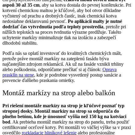
aspoň 30 až 35 cm
, aby sa kotva dostala do pevnej konštrukcie. Pri
kotvení chemickou maltou je kľúčové, aby bol otvor dôkladne
vyčistený od prachu a drobných častíc, inak chemická kotva
nedosiahne deklarovanú pevnosť.
Po aplikácii malty je nutné
dodržať čas vytvrdnutia podľa teploty prostredia
, pretože pri
nižších teplotách sa proces tvrdnutia výrazne predlžuje. Takéto
uchytenie markízy minimalizuje tlak na izoláciu a zabezpečí
dlhodobú stabilitu.
Podľa nás sa oplatí investovať do kvalitných chemických mált,
pretože práve montáž markízy na zateplenú fasádu býva
najčastejším zdrojom reklamácií. Ak už na fasáde vznikli trhliny
alebo poškodenia, odporúčame prečítať si aj článok:
Oprava
prasklín na stene
, kde je podrobne vysvetlený postup sanácie a
prevencie ďalšieho praskania omietky.
Montáž markízy na strop alebo balkón
Pri riešení montáže markízy na strop je kľúčové poznať typ
stropnej dosky. Montáž markízy na strop sa odporúča do
plného betónu, kde je únosnosť vyššia než 150 kg na kotviaci
bod
. Ak prebieha montáž markízy na strop do panelu, treba použiť
certifikované oceľové kotvy. Pri montáži vo väčšej výške sa v praxi
osvedčilo
rozkladacie hliníkové lešenie
alebo profesionálne