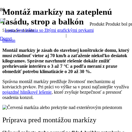
Montáž markízy na zateplenú
fasádu, strop a balkón
Produkt
Produkt
bol pr
5 mesiacov dozadu
|
Dopyt
Damián
Montáž markízy je zásah do stavebnej konštrukcie domu, ktorý
musí zvládnuť vietor aj 70 km/h a zaťaženie niekoľko desiatok
kilogramov. Správne navrhnuté riešenie dokáže znížiť
prehrievanie interiéru o 3 až 7 °C a podľa meraní z praxe
obmedziť potrebu klimatizácie o 20 až 30 %.
Správna montáž markízy predlžuje životnosť mechanizmu aj
kotviacich prvkov. Pri práci vo výške sa v praxi najčastejšie využíva
pojazdné hliníkové lešenie
, ktoré zvyšuje bezpečnosť a presnosť
osadenia konzol.
Príprava pred montážou markízy