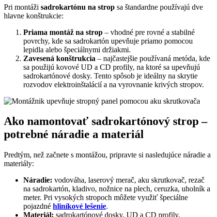
Pri montáži
sadrokartónu na strop
sa štandardne používajú dve
hlavne konštrukcie:
Priama montáž na strop
– vhodné pre rovné a stabilné
povrchy, kde sa sadrokartón upevňuje priamo pomocou
lepidla alebo špeciálnymi držiakmi.
Zavesená konštrukcia
– najčastejšie používaná metóda, kde
sa použijú kovové UD a CD profily, na ktoré sa upevňujú
sadrokartónové dosky. Tento spôsob je ideálny na skrytie
rozvodov elektroinštalácií a na vyrovnanie krivých stropov.
Ako namontovať sadrokartónový strop –
potrebné náradie a materiál
Predtým, než začnete s montážou, pripravte si nasledujúce náradie a
materiály:
Náradie:
vodováha, laserový merač, aku skrutkovač, rezač
na sadrokartón, kladivo, nožnice na plech, ceruzka, uholník a
meter. Pri vysokých stropoch môžete využiť špeciálne
pojazdné
hliníkové lešenie
.
Materiál:
sadrokartónové dosky, UD a CD profily,