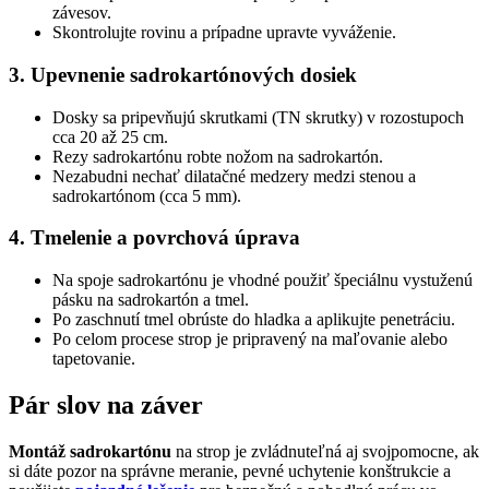
závesov.
Skontrolujte rovinu a prípadne upravte vyváženie.
3. Upevnenie sadrokartónových dosiek
Dosky sa pripevňujú skrutkami (TN skrutky) v rozostupoch
cca 20 až 25 cm.
Rezy sadrokartónu robte nožom na sadrokartón.
Nezabudni nechať dilatačné medzery medzi stenou a
sadrokartónom (cca 5 mm).
4. Tmelenie a povrchová úprava
Na spoje sadrokartónu je vhodné použiť špeciálnu vystuženú
pásku na sadrokartón a tmel.
Po zaschnutí tmel obrúste do hladka a aplikujte penetráciu.
Po celom procese strop je pripravený na maľovanie alebo
tapetovanie.
Pár slov na záver
Montáž sadrokartónu
na strop je zvládnuteľná aj svojpomocne, ak
si dáte pozor na správne meranie, pevné uchytenie konštrukcie a