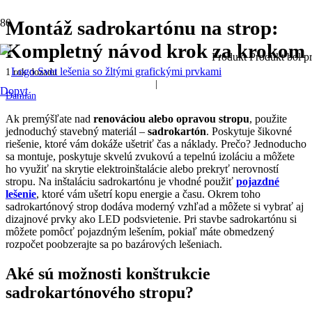
Montáž sadrokartónu na strop:
Kompletný návod krok za krokom
Produkt
Produkt
bol pr
1 rok dozadu
|
Dopyt
Damián
Ak premýšľate nad
renováciou alebo opravou stropu
, použite
jednoduchý stavebný materiál –
sadrokartón
. Poskytuje šikovné
riešenie, ktoré vám dokáže ušetriť čas a náklady. Prečo? Jednoducho
sa montuje, poskytuje skvelú zvukovú a tepelnú izoláciu a môžete
ho využiť na skrytie elektroinštalácie alebo prekryť nerovností
stropu. Na inštaláciu sadrokartónu je vhodné použiť
pojazdné
lešenie
, ktoré vám ušetrí kopu energie a času. Okrem toho
sadrokartónový strop dodáva moderný vzhľad a môžete si vybrať aj
dizajnové prvky ako LED podsvietenie. Pri stavbe sadrokartónu si
môžete pomôcť pojazdným lešením, pokiaľ máte obmedzený
rozpočet poobzerajte sa po bazárových lešeniach.
Aké sú možnosti konštrukcie
sadrokartónového stropu?