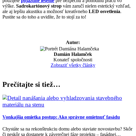
použijete
pojazdné lešenie
pre bezpečnú a pohodlnú prácu vo
výške.
Sadrokartónový strop
vám zaručí nielen estetický vzhľad,
ale aj lepšiu akustiku a možnosť kreatívneho
LED osvetlenia
.
Pustite sa do toho a uvidíte, že to stojí za to!
Autor:
Damián Halamček
Konateľ spoločnosti
Zobraziť všetky články
Prečítajte si tiež…
Vonkajšia omietka postup: Ako správne omietnuť fasádu
Chystáte sa na rekonštrukciu domu alebo staviate novostavbu? Skôr
či neskôr sa dostanete k záverečnej fáze projektu – fasádnej…