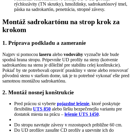
rýchlozávity (TN skrutky), hmoždinky, sadrokartónový tmel,
páska na sadrokartón, penetrácia, stropné závesy.
Montáž sadrokartónu na strop krok za
krokom
1. Príprava podkladu a zameranie
Najprv si pomocou
laseru
alebo
vodováhy
vyznačte kde bude
spodná hrana stropu. Pripevníte UD profily na steny (kotvenie
sadrokartónu na stenu je dôležité pre stabilitu celej konštrukcie).
Pokiaľ by ste potrebovali opraviť praskliny v stene alebo renovovať
pôvodnú stenu v staršom dome, tak je to potrebné vykonať ešte pred
samotnou montážou sadrokartónu.
2. Montáž nosnej konštrukcie
Pred prácou si vyberte
pojazdné lešenie
, ktoré poskytuje
flexibilitu
UTS 850
alebo širšiu bezpečenejšu variantu pre
dostatok miesta na prácu –
lešenie UTS 1450
.
Do stropu navrtajte závesy v rozostupoch približne 60 cm.
Do UD profilov zasuňte CD profily a upevnite ich do