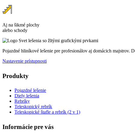
Aj na šikmé plochy
alebo schody
Pojazdné hliníkové lešenie pre profesionálov aj domácich majstrov.
Nastavenie prístupnosti
Produkty
Pojazdné lešenie
Diely lešenia
Rebríky
Teleskopický rebrík
Teleskopické štafle a rebrík (2 v 1)
Informácie pre vás