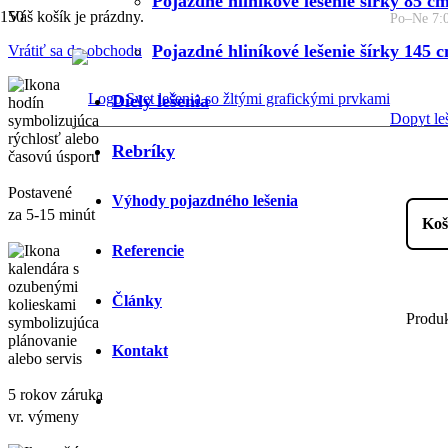
Pojazdné hliníkové lešenie šírky 85 c
Váš košík je prázdny.
Po–Ne 7:
Pojazdné hliníkové lešenie šírky 145 
Vrátiť sa do obchodu
Diely lešenia
Dopyt le
Rebríky
Postavené
Výhody pojazdného lešenia
za 5-15 minút
Referencie
Články
Produ
Kontakt
5 rokov záruka
vr. výmeny