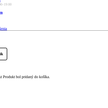
m
00–19:00
cm
šenia
kt
Produkt
bol pridaný do košíka.