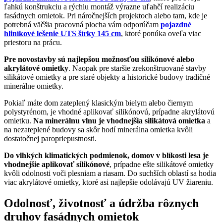
ľahkú konštrukciu a rýchlu montáž výrazne uľahčí realizáciu
fasádnych omietok. Pri náročnejších projektoch alebo tam, kde je
potrebná väčšia pracovná plocha vám odporúčam
pojazdné
hliníkové lešenie UTS šírky 145 cm
, ktoré ponúka oveľa viac
priestoru na prácu.
Pre novostavby sú najlepšou možnosťou silikónové alebo
akrylátové omietky
. Naopak pre staršie zrekonštruované stavby
silikátové omietky a pre staré objekty a historické budovy tradičné
minerálne omietky.
Pokiaľ máte dom zateplený klasickým bielym alebo čiernym
polystyrénom, je vhodné aplikovať silikónovú, prípadne akrylátovú
omietku.
Na minerálnu vlnu je vhodnejšia silikátová omietka
a
na nezateplené budovy sa skôr hodí minerálna omietka kvôli
dostatočnej paropriepustnosti.
Do vlhkých klimatických podmienok, domov v blíkosti lesa je
vhodnejšie aplikovať silikónové
, prípadne ešte silikátové omietky
kvôli odolnosti voči plesniam a riasam. Do suchších oblastí sa hodia
viac akrylátové omietky, ktoré asi najlepšie odolávajú UV žiareniu.
Odolnosť, životnosť a údržba rôznych
druhov fasádnych omietok