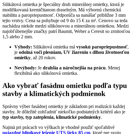
Silikátová omietka je špeciálny druh minerálnej omietky, ktorá je
modifikovaná kremičitanom draselným. Má výbornú chemickú
stabilitu a paropriepustnosť. Odporúča sa nanášať približne 3 mm
tejto vrstvy. Cena sa pohybuje od 9 do 15 € za m². Cenovo sa teda
nachádza niekde medzi silikónovou a minerálnou omietkou. Medzi
najobľúbenejšie značky patrí Baumit, Weber a Ceresit so zrnitosťou
1,5 alebo 2 mm.
Výhody:
Silikátová omietka má
vysokú paropriepustnosť
,
je
odolná voči plesniam, UV žiareniu s dlhou životnosťou
omietky
, až 20 rokov.
Nevýhody:
Je
drahšia a náročnejšia na prácu
. Menej
flexibilná ako silikónová omietka.
Ako vybrať fasádnu omietku podľa typu
stavby a klimatických podmienok
Správny výber fasádnej omietky je základom pri realizácii každej
stavby. Je dôležité zohľadniť niekoľko podstatných kritérií ako je
typ stavby, typ zateplenia, klimatické podmienky
.
Najmä pri prácach vo výškach je vhodné použiť spoľahlivé
pojazdné hliníkové lešenie UTS šírky 85 cm
, ktoré pre svoju