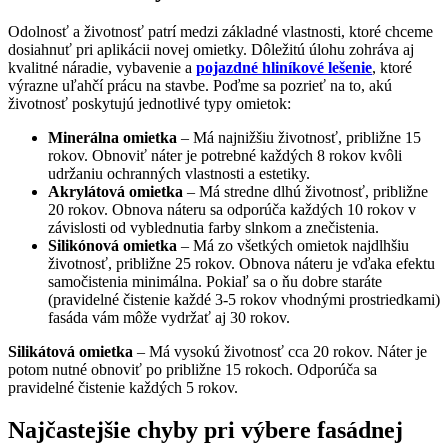
Odolnosť a životnosť patrí medzi základné vlastnosti, ktoré chceme
dosiahnuť pri aplikácii novej omietky. Dôležitú úlohu zohráva aj
kvalitné náradie, vybavenie a
pojazdné hliníkové lešenie
, ktoré
výrazne uľahčí prácu na stavbe. Poďme sa pozrieť na to, akú
životnosť poskytujú jednotlivé typy omietok:
Minerálna omietka
– Má najnižšiu životnosť, približne 15
rokov. Obnoviť náter je potrebné každých 8 rokov kvôli
udržaniu ochranných vlastnosti a estetiky.
Akrylátová omietka
– Má stredne dlhú životnosť, približne
20 rokov. Obnova náteru sa odporúča každých 10 rokov v
závislosti od vyblednutia farby slnkom a znečistenia.
Silikónová omietka
– Má zo všetkých omietok najdlhšiu
životnosť, približne 25 rokov. Obnova náteru je vďaka efektu
samočistenia minimálna. Pokiaľ sa o ňu dobre staráte
(pravidelné čistenie každé 3-5 rokov vhodnými prostriedkami)
fasáda vám môže vydržať aj 30 rokov.
Silikátová omietka
– Má vysokú životnosť cca 20 rokov. Náter je
potom nutné obnoviť po približne 15 rokoch. Odporúča sa
pravidelné čistenie každých 5 rokov.
Najčastejšie chyby pri výbere fasádnej