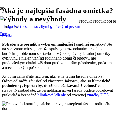
Aká je najlepšia fasádna omietka?
Výhody a nevýhody
Produkt
Produkt
bol pr
1 rok dozadu
|
Dopyt
Damián
Potrebujete poradiť s výberom najlepšej fasádnej omietky
? Ste
na správnom mieste, pretože správnym rozhodnutím predídete
budúcim problémom so stavbou. Výber správnej fasádnej omietky
ovplyvňuje nielen vzhľad rodinného domu či budovy, ale
predovšetkým chráni váš dom pred vonkajším pôsobením, počasím
a mechanickým poškodením.
Aj vy sa zamýšľate nad tým, aká je najlepšia fasádna omietka?
Odpoveď môže závisieť od viacerých faktorov, ako sú
klimatické
podmienky
,
typ stavby
,
údržba
a
očakávaná životnosť
celej
stavby. Nezabúdajte, že pri aplikácii novej fasády budete potrebovať
praktické a bezpečné
hliníkové lešenie
od overenej
značky UTS
.