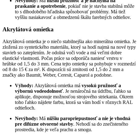
Nevýhody:
Má
nižšiu pružnosť a je náchylná na
praskanie a opotrebenie
, pokiaľ nie je stavba stabilná môže
to s dlhodobého hľadiska spôsobovať problémy. Má tiež
vyššiu nasiakavosť a obmedzenú škálu farebných odtieňov.
Akrylátová omietka
Akrylátová omietka je o niečo stabilnejšia ako minerálna omietka. Je
zložená zo syntetického materiálu, ktorý sa hodí najmä na nové typy
stavieb so zateplením. Je odolná voči vode a má veľmi dobre
elastické vlastnosti. Počas práce sa odporúča naniesť vrstvu v
hrúbke od 1,5 do 3 mm. Cena tejto omietky sa pohybuje v rozmedzí
od 8 do 15 € za m². K dispozícii sú zrnitosti od 1,5 do 2 mm a
značky ako Baumit, Weber, Ceresit, Caparol a podobne.
Výhody:
Akrylátová omietka má
vysokú pružnosť a
výbornú vodeodolnosť
. Je nenáročná na údržbu, ľahko sa
aplikuje, disponuje možnosťou strojového striekania. Okrem
toho ľahko nájdete farbu, ktorá sa vám hodí v rôznych RAL
odtieňoch.
Nevýhody:
Má
nižšiu paropriepustnosť a nie je vhodná
pre difúzne otvorené stavby
. Nehodí sa do znečisteného
prostredia, kde je veľa prachu a smogu.