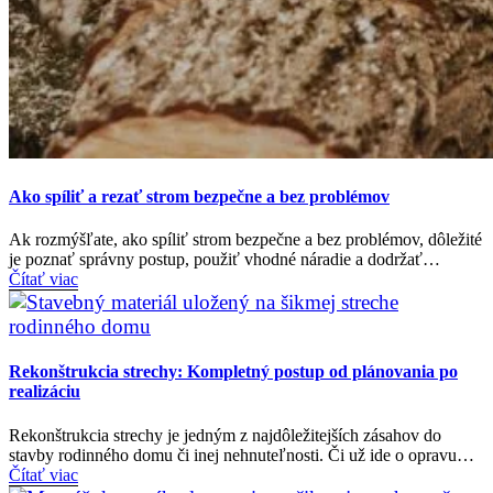
Ako spíliť a rezať strom bezpečne a bez problémov
Ak rozmýšľate, ako spíliť strom bezpečne a bez problémov, dôležité
je poznať správny postup, použiť vhodné náradie a dodržať…
Čítať viac
Rekonštrukcia strechy: Kompletný postup od plánovania po
realizáciu
Rekonštrukcia strechy je jedným z najdôležitejších zásahov do
stavby rodinného domu či inej nehnuteľnosti. Či už ide o opravu…
Čítať viac