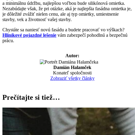
a minimálnu údržbu, najlepšou voľbou bude silikónová omietka.
Nezabúdajte však, že pri otázke, aká je najlepšia fasádna omietka je,
je dôležité zvážiť nielen cenu, ale aj typ omietky, umiestnenie
stavby, vek a životnosť vašej stavby.
Chystáte sa naniesť novú fasádu a budete pracovať vo výškach?
Hliníkové pojazdné lešenie
vám zabezpečí pohodlnú a bezpečnú
prácu.
Autor:
Damián Halamček
Konateľ spoločnosti
Zobraziť všetky články
Prečítajte si tiež…