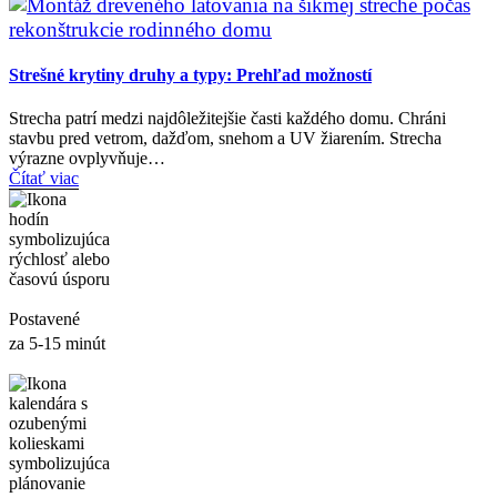
Strešné krytiny druhy a typy: Prehľad možností
Strecha patrí medzi najdôležitejšie časti každého domu. Chráni
stavbu pred vetrom, dažďom, snehom a UV žiarením. Strecha
výrazne ovplyvňuje…
Čítať viac
Postavené
za 5-15 minút