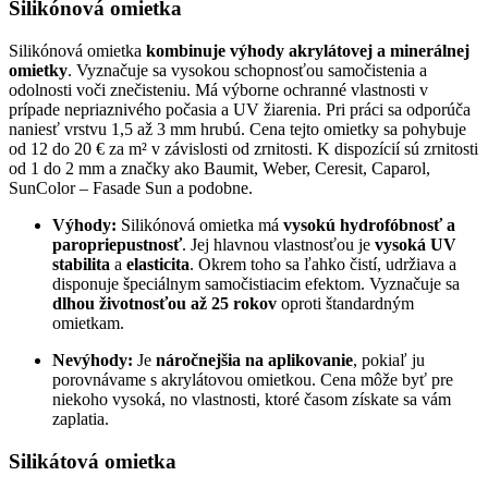
Silikónová omietka
Silikónová omietka
kombinuje výhody akrylátovej a minerálnej
omietky
. Vyznačuje sa vysokou schopnosťou samočistenia a
odolnosti voči znečisteniu. Má výborne ochranné vlastnosti v
prípade nepriaznivého počasia a UV žiarenia. Pri práci sa odporúča
naniesť vrstvu 1,5 až 3 mm hrubú. Cena tejto omietky sa pohybuje
od 12 do 20 € za m² v závislosti od zrnitosti. K dispozícií sú zrnitosti
od 1 do 2 mm a značky ako Baumit, Weber, Ceresit, Caparol,
SunColor – Fasade Sun a podobne.
Výhody:
Silikónová omietka má
vysokú hydrofóbnosť a
paropriepustnosť
. Jej hlavnou vlastnosťou je
vysoká UV
stabilita
a
elasticita
. Okrem toho sa ľahko čistí, udržiava a
disponuje špeciálnym samočistiacim efektom. Vyznačuje sa
dlhou životnosťou až 25 rokov
oproti štandardným
omietkam.
Nevýhody:
Je
náročnejšia na aplikovanie
, pokiaľ ju
porovnávame s akrylátovou omietkou. Cena môže byť pre
niekoho vysoká, no vlastnosti, ktoré časom získate sa vám
zaplatia.
Silikátová omietka