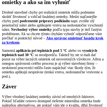
omietky a ako sa im vyhnúť
Drobné stavebné chyby pri realizácií omietok môžu podstatne
skrátiť životnosť a vzhľad fasádnej omietky. Medzi najčastejšie
chyby patrí
podcenenie prípravy podkladu
napr. zvolíte zlý
penetračný náter alebo aplikujete vrstvu na nedostatočne vyschnutý
náter.
Nevhodný výber omietky
podľa typu stavby je tiež častým
problémom. Ak sa chcete týmto chybám vyhnúť odporúčame vám
prečítať si praktický návod –
Ako správne omietnuť fasádu krok
za krokom
.
Samotná
aplikácia pri teplotách pod 5 °C
alebo vo
vysokých
teplotách nad 30 °C
sa neodporúča. Taktiež by ste si mali dať
pozor na výber lacných omietok od neoverených výrobcov. Alfou a
omegou správnosti celého procesu je aj výber stavebnej firmy –
neskúsení pracovníci môžu často napáchať viac škody tým, že
omietku aplikujú nesprávne (tenká vrstva, nedostatočne vrstvenie a
pod.).
Záver
Výber vhodnej fasádnej omietky závisí od mnohých faktorov.
Pokiaľ hľadáte cenovo dostupné riešenie minerálna omietka bude
najlepšou alternatívou, ale pokiaľ vám ide o kvalitu, dlhú životnosť