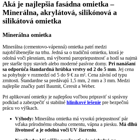
Aká je najlepšia fasádna omietka –
Minerálna, akrylátová, silikónová a
silikátová omietka
Minerálna omietka
Minerálna (cementovo-vápenná) omietka patrí medzi
najobľúbenejšie na trhu. Jedná sa o tradičnú omietku, ktorá je
odolná voči plesniam, má výbornú paropriepustnosť a hodí sa najmä
pre staršie typy stavieb alebo moderné pasívne domy.
Pri nanášaní
sa odporúča štandardná hrúbka vrstvy od 2 do 5 mm
. Jej cena
sa pohybuje v rozmedzí od 5 do 9 € za m². Cena závisí od typu
zrnitosti. Štandardne sa predávajú 1,5 mm, 2 mm a 3 mm. Medzi
najlepšie značky patrí Baumit, Ceresit a Weber.
Pri aplikovaní omietky je najlepšou voľbou pripraviť si správny
podklad a zabezpečiť si stabilné
hliníkové lešenie
pre bezpečnú
prácu vo výškach.
Výhody:
Minerálna omietka má vysokú priepustnosť pár
vďaka prírodnému obsahu cementu, vápna a piesku.
Má dlhú
životnosť a je odolná voči UV žiareniu
.