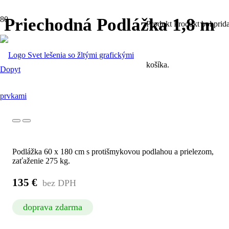
Priechodná Podlážka 1,8 m
Produkt
Produkt
bol prid
košíka.
Dopyt
Podlážka 60 x 180 cm s protišmykovou podlahou a prielezom,
zaťaženie 275 kg.
135
€
doprava zdarma