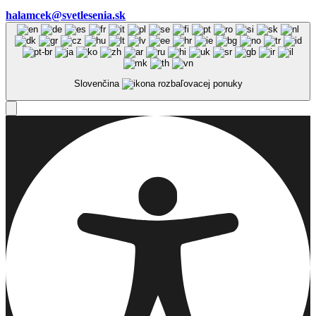
halamcek@svetlesenia.sk
Slovenčina