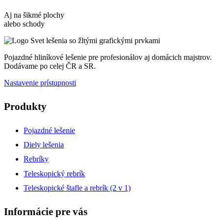
Aj na šikmé plochy
alebo schody
Pojazdné hliníkové lešenie pre profesionálov aj domácich majstrov.
Dodávame po celej ČR a SR.
Nastavenie prístupnosti
Produkty
Pojazdné lešenie
Diely lešenia
Rebríky
Teleskopický rebrík
Teleskopické štafle a rebrík (2 v 1)
Informácie pre vás