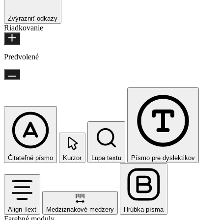
Zvýrazniť odkazy
Riadkovanie
Predvolené
Čitateľné písmo
Kurzor
Lupa textu
Písmo pre dyslektikov
Align Text
Medziznakové medzery
Hrúbka písma
Farebné moduly