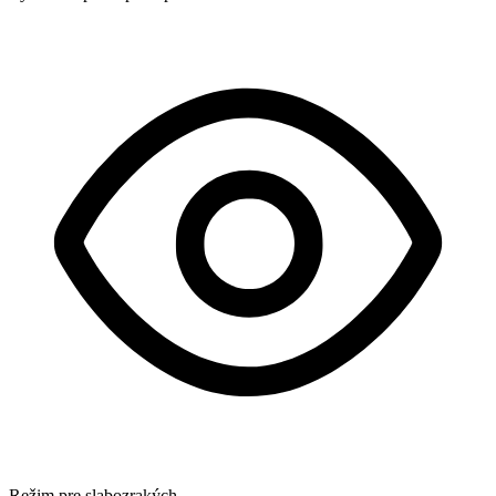
Režim pre slabozrakých