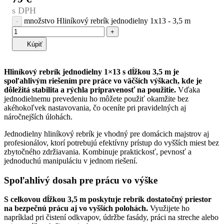
s DPH
množstvo Hliníkový rebrík jednodielny 1x13 - 3,5 m
Kúpiť
Hliníkový rebrík jednodielny 1×13 s dĺžkou 3,5 m je
spoľahlivým riešením pre práce vo väčších výškach, kde je
dôležitá stabilita a rýchla pripravenosť na použitie.
Vďaka
jednodielnemu prevedeniu ho môžete použiť okamžite bez
akéhokoľvek nastavovania, čo oceníte pri pravidelných aj
náročnejších úlohách.
Jednodielny hliníkový rebrík je vhodný pre domácich majstrov aj
profesionálov, ktorí potrebujú efektívny prístup do vyšších miest bez
zbytočného zdržiavania. Kombinuje praktickosť, pevnosť a
jednoduchú manipuláciu v jednom riešení.
Spoľahlivý dosah pre prácu vo výške
S celkovou dĺžkou 3,5 m poskytuje rebrík dostatočný priestor
na bezpečnú prácu aj vo vyšších polohách.
Využijete ho
napríklad pri čistení odkvapov, údržbe fasády, práci na streche alebo