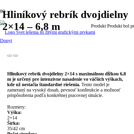
Hliníkový rebrík dvojdielny
2×14 – 6,8 m
Produkt
Produkt
bol pr
Dopyt
Hliníkový rebrík dvojdielny 2×14 s maximálnou dĺžkou 6,8
m je určený pre intenzívne nasadenie vo väčších výškach,
kde už nestačia štandardné riešenia.
Tento model je
zameraný na vysoký dosah, pevnosť konštrukcie a možnosť
prispôsobenia podľa konkrétnej pracovnej situácie.
Rozmery:
Výška:
2×14
Šírka:
35/42 cm
Počet stupňov: