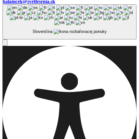
halamcek@svetlesenia.sk
Slovenčina