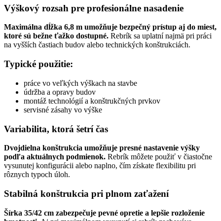
Výškový rozsah pre profesionálne nasadenie
Maximálna dĺžka 6,8 m umožňuje bezpečný prístup aj do miest,
ktoré sú bežne ťažko dostupné.
Rebrík sa uplatní najmä pri práci
na vyšších častiach budov alebo technických konštrukciách.
Typické použitie:
práce vo veľkých výškach na stavbe
údržba a opravy budov
montáž technológií a konštrukčných prvkov
servisné zásahy vo výške
Variabilita, ktorá šetrí čas
Dvojdielna konštrukcia umožňuje presné nastavenie výšky
podľa aktuálnych podmienok.
Rebrík môžete použiť v čiastočne
vysunutej konfigurácii alebo naplno, čím získate flexibilitu pri
rôznych typoch úloh.
Stabilná konštrukcia pri plnom zaťažení
Šírka 35/42 cm zabezpečuje pevné opretie a lepšie rozloženie