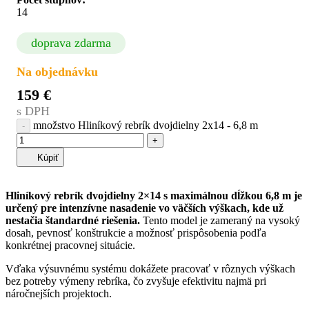
14
doprava zdarma
Na objednávku
159
€
s DPH
množstvo Hliníkový rebrík dvojdielny 2x14 - 6,8 m
Kúpiť
Hliníkový rebrík dvojdielny 2×14 s maximálnou dĺžkou 6,8 m je
určený pre intenzívne nasadenie vo väčších výškach, kde už
nestačia štandardné riešenia.
Tento model je zameraný na vysoký
dosah, pevnosť konštrukcie a možnosť prispôsobenia podľa
konkrétnej pracovnej situácie.
Vďaka výsuvnému systému dokážete pracovať v rôznych výškach
bez potreby výmeny rebríka, čo zvyšuje efektivitu najmä pri
náročnejších projektoch.