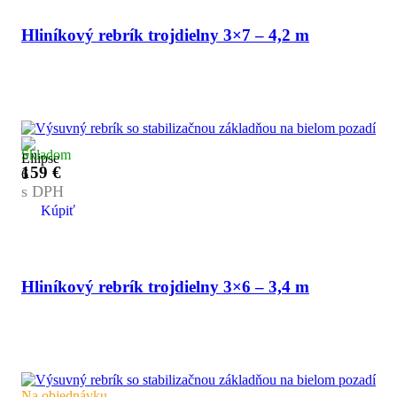
Hliníkový rebrík trojdielny 3×7 – 4,2 m
Skladom
159
€
s DPH
Kúpiť
Hliníkový rebrík trojdielny 3×6 – 3,4 m
Na objednávku