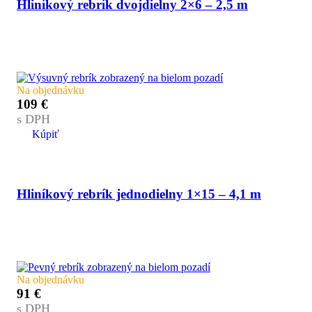
Hliníkový rebrík dvojdielny 2×6 – 2,5 m
Na objednávku
109
€
s DPH
Kúpiť
Hliníkový rebrík jednodielny 1×15 – 4,1 m
Na objednávku
91
€
s DPH