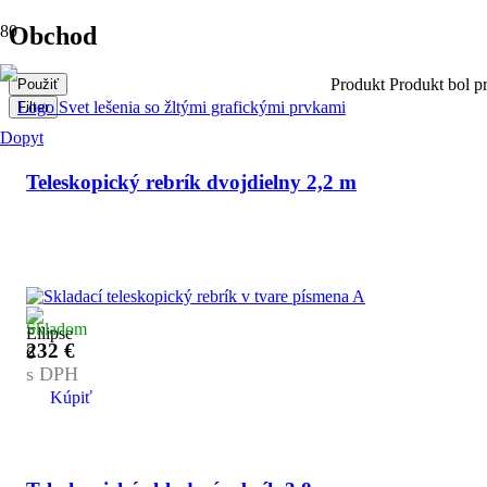
Obchod
Produkt
Produkt
bol pr
Použiť
Filter
Dopyt
Teleskopický rebrík dvojdielny 2,2 m
Skladom
232
€
s DPH
Kúpiť