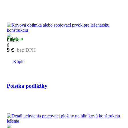
Skladom
9
€
Kúpiť
Poistka podlážky