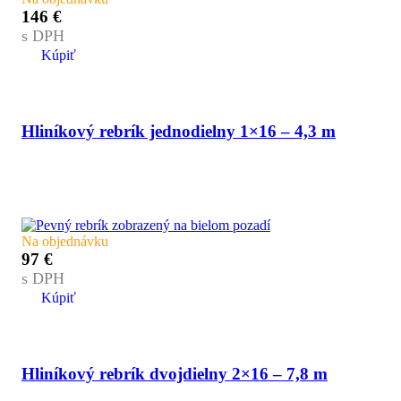
146
€
s DPH
Kúpiť
Hliníkový rebrík jednodielny 1×16 – 4,3 m
Na objednávku
97
€
s DPH
Kúpiť
Hliníkový rebrík dvojdielny 2×16 – 7,8 m