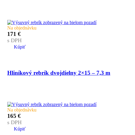
Na objednávku
171
€
s DPH
Kúpiť
Hliníkový rebrík dvojdielny 2×15 – 7,3 m
Na objednávku
165
€
s DPH
Kúpiť