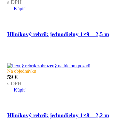
s DPH
Kúpiť
Hliníkový rebrík jednodielny 1×9 – 2,5 m
Na objednávku
59
€
s DPH
Kúpiť
Hliníkový rebrík jednodielny 1×8 – 2,2 m