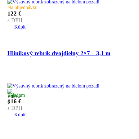
Na objednávku
122
€
s DPH
Kúpiť
Hliníkový rebrík dvojdielny 2×7 – 3,1 m
Skladom
116
€
s DPH
Kúpiť