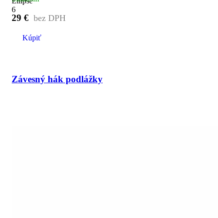
29
€
Kúpiť
Závesný hák podlážky