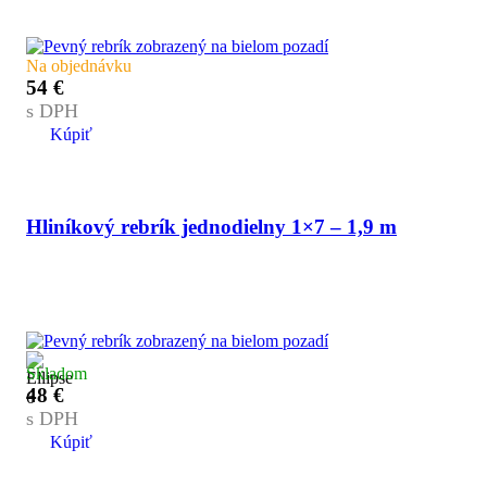
Na objednávku
54
€
s DPH
Kúpiť
Hliníkový rebrík jednodielny 1×7 – 1,9 m
Skladom
48
€
s DPH
Kúpiť