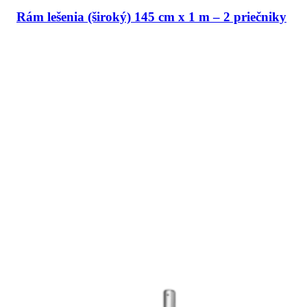
Rám lešenia (široký) 145 cm x 1 m – 2 priečniky