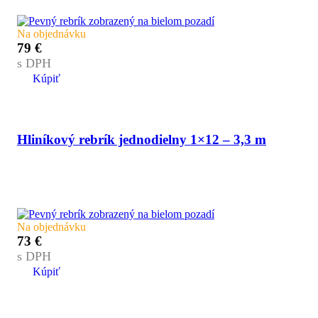
Na objednávku
79
€
s DPH
Kúpiť
Hliníkový rebrík jednodielny 1×12 – 3,3 m
Na objednávku
73
€
s DPH
Kúpiť