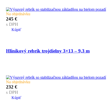
Na objednávku
245
€
s DPH
Kúpiť
Hliníkový rebrík trojdielny 3×13 – 9,3 m
Na objednávku
232
€
s DPH
Kúpiť