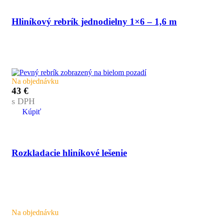
Hliníkový rebrík jednodielny 1×6 – 1,6 m
Na objednávku
43
€
s DPH
Kúpiť
Rozkladacie hliníkové lešenie
Na objednávku