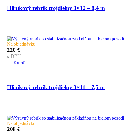
Hliníkový rebrík trojdielny 3×12 – 8,4 m
Na objednávku
220
€
s DPH
Kúpiť
Hliníkový rebrík trojdielny 3×11 – 7,5 m
Na objednávku
208
€