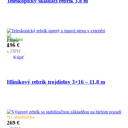
Teleskopický skladací rebrík 3,8 m
Skladom
196
€
s DPH
Kúpiť
Hliníkový rebrík trojdielny 3×16 – 11,8 m
Na objednávku
269
€